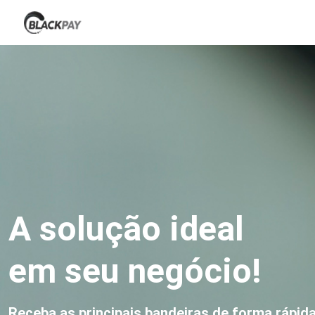
Home
About Us
Contact Us
Docs
BLOCKS
A solução ideal
em seu negócio!
Receba as principais bandeiras de forma rápida,